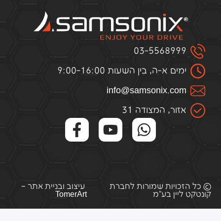
03-5568999
ימים א-ה, בין השעות 9:00-16:00
infо@samsоnix.cоm
אזור, המצודה 31
© כל הזכויות שמורות לחברת
עיצוב ובניית אתר –
קונטקט ליין בע"מ
TomerArt