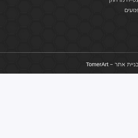
פייה מרחוק
ועים
ת אתר – TomerArt