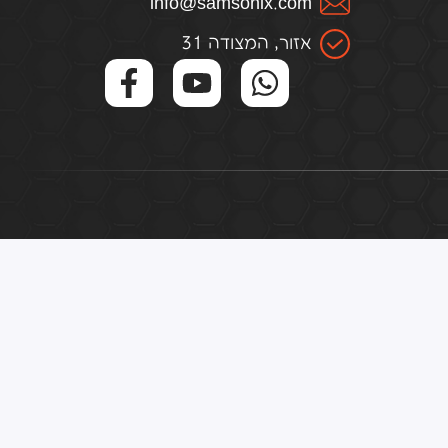
infо@samsоnix.cоm
אזור, המצודה 31