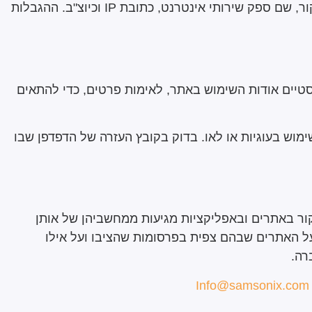
חלק מהמידע אינו מזהה אותך אישית ואינו נשמר כחלק מפרטיך, זהו מידע אנונימי שנשמר באופן אוטומטי, כגון: תאריך ביקור, שם ספק שירותי אינטרנט, כתובת IP וכיוצ"ב. ההגבלות
כדי לאסוף נתונים סטטיסטיים אודות השימוש באתר, לאימות פרטים, כדי להתאים
בו אתה משתמש האם יעשה שימוש בעוגיות או לאו. בדוק בקובץ העזרה של הדפדפן שבו
ר באתרים ובאפליקציות מגיעות ממחשביהן של אותן
Cook במחשבך. ה Cookies- מאפשרים להן לאסוף מידע על האתרים שבהם צפית בפרסומות שהציבו ועל אילו
Info@samsonix.com