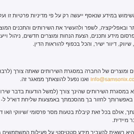
מוש במידע שנאסף ייעשה רק על פי מדיניות פרטיות זו ועל פ
באפליקציה, לשפר ולהעשיר את השירותים והתכנים המוצעי
סום מידע ותכנים, הצעת הנחות ומוצרים חדשים, ניהול וייעו
יווק, דיוור ישיר, והכל בכפוף להוראות הדין.
ם ומוצרים של החברה במסגרת השירותים שאתה צורך (לרבו
Info@samsonix.c
ואנו נפעל להוצאתך ממאגר זה.
לא במסגרת השירותים שהינך צורך (למשל הודעות בדבר שירו
באפשרותך לחזור בך מהסכמתך באמצעות שליחת דוא"ל ל-
 אולם בכל זאת קיבלת בטעות מסר פרסומי /שיווקי ו/או דיוו
 מיידית.
יא רשאית להעביר מידע סטטיסטי על פעילות המשתמשים בא