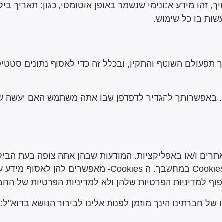
שות בו כל שימוש.
 והאפליקציה משתמש ב"עוגיות (Cookies) "לצורך תפעולם השוטף והתקין, ובכלל זה 
דפדפנים מודרניים כוללים אפשרות להימנע מאיסוף Cookies. באפשרותך להגדיר לדפדפן ש
ים ו/או באפליקציות. המודעות שבהן אתה צופה בעת הביקו
חברות. כדי לנהל את הפרסומות שלהן, חברות אלה מציבות ies
 חברתינו הינך מוזמן לפנות אלינו לבירור הנושא בדוא"ל: