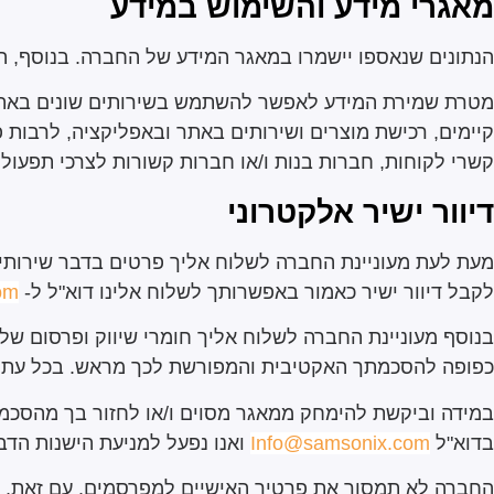
מאגרי מידע והשימוש במידע
הנתונים שנאספו יישמרו במאגר המידע של החברה. בנוסף, השי
מטרת שמירת המידע לאפשר להשתמש בשירותים שונים באתר ו
קיימים, רכישת מוצרים ושירותים באתר ובאפליקציה, לרבות פר
קשרי לקוחות, חברות בנות ו/או חברות קשורות לצרכי תפעול, ש
דיוור ישיר אלקטרוני
מעת לעת מעוניינת החברה לשלוח אליך פרטים בדבר שירותי
לקבל דיוור ישיר כאמור באפשרותך לשלוח אלינו דוא"ל ל-
om
בנוסף מעוניינת החברה לשלוח אליך חומרי שיווק ופרסום ש
כפופה להסכמתך האקטיבית והמפורשת לכך מראש. בכל עת 
במידה וביקשת להימחק ממאגר מסוים ו/או לחזור בך מהסכמתך,
בדוא"ל
Info@samsonix.com
ואנו נפעל למניעת הישנות הדבר
החברה לא תמסור את פרטיך האישיים למפרסמים. עם זאת, ה