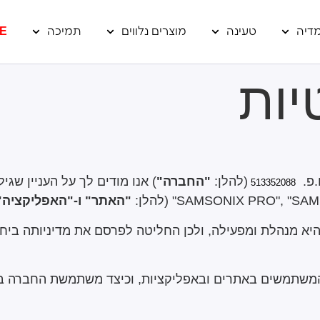
דיה
טעינה
מוצרים נלווים
תמיכה
E
יות
.פ.
(להלן:
"החברה"
) אנו מודים לך על העניין שגיל
513352088
"SAM
(להלן:
"האתר" ו-"האפליקציה"
 מנהלת ומפעילה, ולכן החליטה לפרסם את מדיניותה ביחס
המשתמשים באתרים ובאפליקציות, וכיצד משתמשת החברה ב