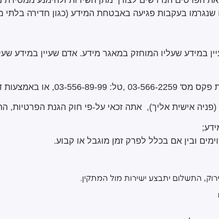
נגרמו בעקבות פגיעה באבטחת המידע (כגון חדירה בלתי מור
ת, התשמ"א – 1981, כל אדם זכאי לעיין במידע שעליו המוחזק במאגר מידע. אדם ש
 03-566-2259 ,טל:
03-556-89-99
, או באמצעות דוא
יה אישית אליך), אתה זכאי על-פי חוק הגנת הפרטיות, התשמ"א
דע;
מים ובין אם בכלל לפרק זמן מוגבל או קבוע.
רוק, התשלום יתבצע ישירות מול המתקין.