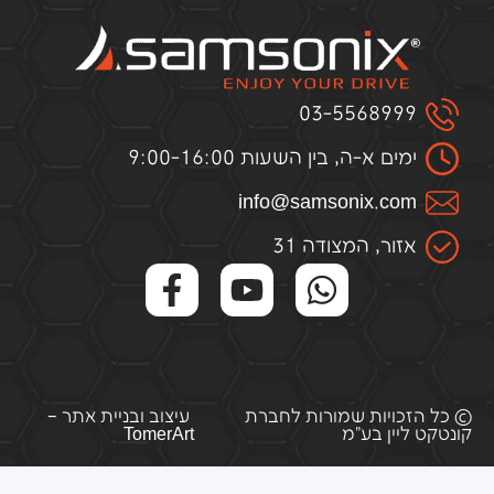
03-5568999
ימים א-ה, בין השעות 9:00-16:00
infо@samsоnix.cоm
אזור, המצודה 31
© כל הזכויות שמורות לחברת
עיצוב ובניית אתר –
קונטקט ליין בע"מ
TomerArt