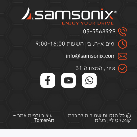
03-5568999
ימים א-ה, בין השעות 9:00-16:00
infо@samsоnix.cоm
אזור, המצודה 31
© כל הזכויות שמורות לחברת
עיצוב ובניית אתר –
קונטקט ליין בע"מ
TomerArt