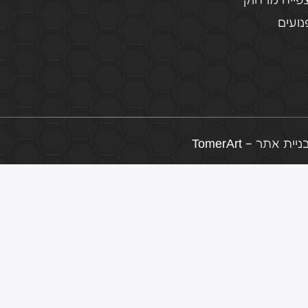
פייה מרחוק
ועים
ת אתר – TomerArt