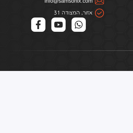
infо@samsоnix.cоm
אזור, המצודה 31