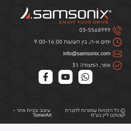
03-5568999
ימים א-ה, בין השעות 9:00-16:00
infо@samsоnix.cоm
אזור, המצודה 31
© כל הזכויות שמורות לחברת
עיצוב ובניית אתר –
קונטקט ליין בע"מ
TomerArt