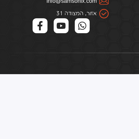
infо@samsоnix.cоm
אזור, המצודה 31