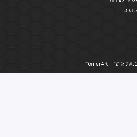
פייה מרחוק
ועים
ת אתר – TomerArt