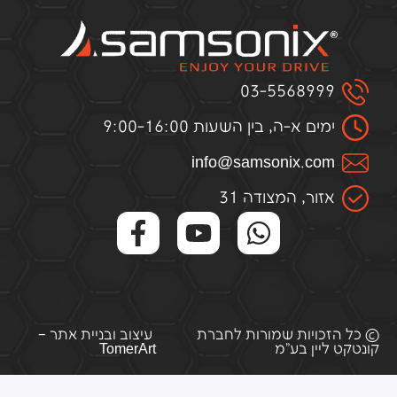
03-5568999
ימים א-ה, בין השעות 9:00-16:00
infо@samsоnix.cоm
אזור, המצודה 31
© כל הזכויות שמורות לחברת
עיצוב ובניית אתר –
קונטקט ליין בע"מ
TomerArt