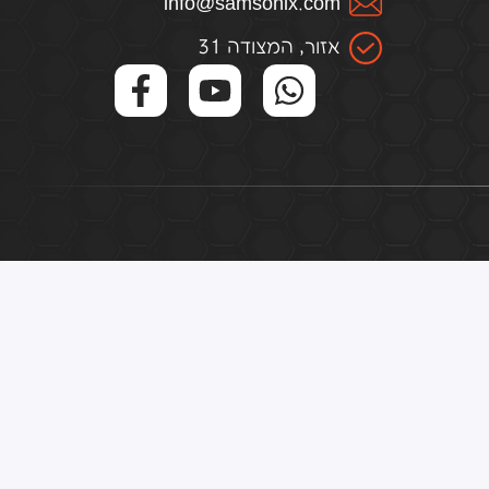
infо@samsоnix.cоm
אזור, המצודה 31