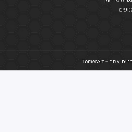
פייה מרחוק
ועים
ת אתר – TomerArt