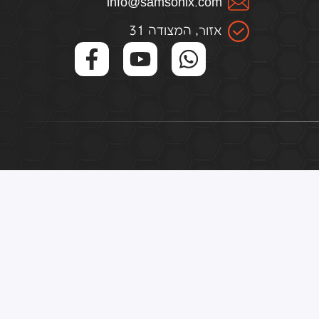
infо@samsоnix.cоm
אזור, המצודה 31