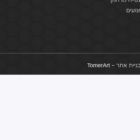
פייה מרחוק
ועים
ת אתר – TomerArt