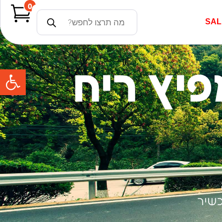
0
SAL
פתח
למפיץ ריח
שיר