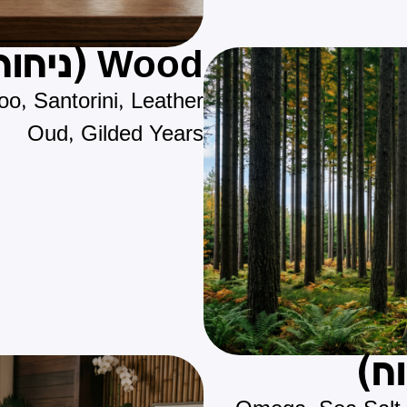
Wood (ניחוח עצי)
, Santorini, Leather
Oud, Gilded Years