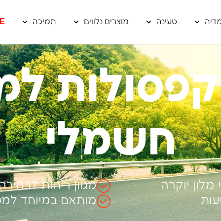
דיה
טעינה
מוצרים נלווים
תמיכה
E
ארז 6 קפסולות 
חשמלי
מגוון ריחות לבחירה
עות
מותאם במיוחד למכ