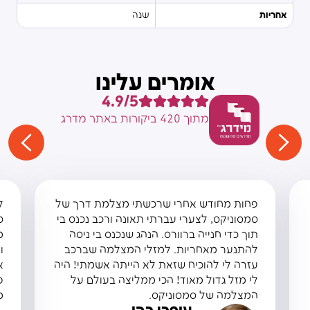
אחריות
שנה
אומרים עלינו
4.9/5
מתוך 420 ביקורות באתר מדרג
פחות מחודש אחרי שרכשתי מצלמת דרך של
ל
סמסוניקס, לצערי עברתי תאונה ורכב נכנס בי
ס
תוך כדי חנייה ברוורס. הנהג שנכנס בי ניסה
מ
להתנער מאחריות. למזלי המצלמה שברכב
ו
עזרה לי להוכיח שזאת לא הייתה אשמתי! היה
א
לי מזל גדול מאוד! הכי ממליצה בעולם על
פ
המצלמה של סמסוניקס.
מ