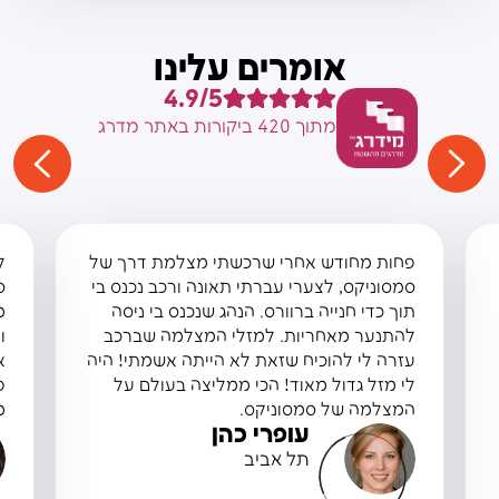
אומרים עלינו
4.9/5
מתוך 420 ביקורות באתר מדרג
פחות מחודש אחרי שרכשתי מצלמת דרך של
ל
סמסוניקס, לצערי עברתי תאונה ורכב נכנס בי
ס
תוך כדי חנייה ברוורס. הנהג שנכנס בי ניסה
מ
להתנער מאחריות. למזלי המצלמה שברכב
ו
עזרה לי להוכיח שזאת לא הייתה אשמתי! היה
א
לי מזל גדול מאוד! הכי ממליצה בעולם על
פ
המצלמה של סמסוניקס.
מ
עופרי כהן
תל אביב