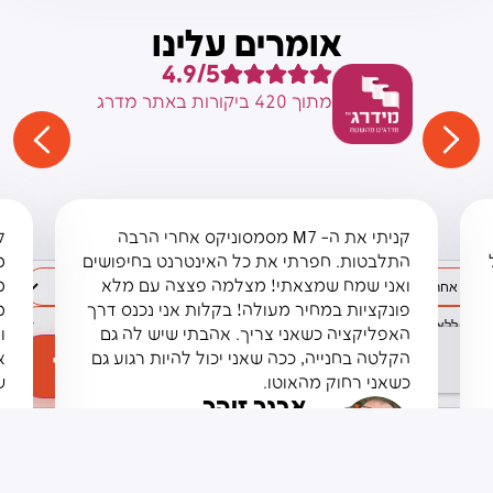
אומרים עלינו
4.9/5
מתוך 420 ביקורות באתר מדרג
קניתי את ה- M7 מסמסוניקס אחרי הרבה
התלבטות. חפרתי את כל האינטרנט בחיפושים
ואני שמח שמצאתי! מצלמה פצצה עם מלא
מ
פונקציות במחיר מעולה! בקלות אני נכנס דרך
מ
האפליקציה כשאני צריך. אהבתי שיש לה גם
ו
הקלטה בחנייה, ככה שאני יכול להיות רגוע גם
א
הוספה לסל
₪
1,990
כשאני רחוק מהאוטו.
ש
אבנר זוהר
גבעתיים