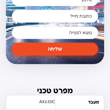
שליחה
מפרט טכני
מעבד
AX630C