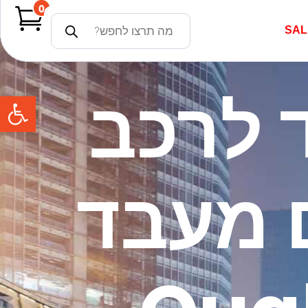
0
SAL
 לרכב
פתח
4GB  עם מעבד