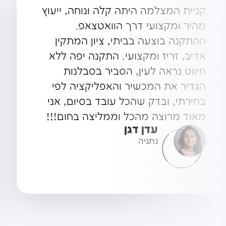
פחות מחודש אחרי שרכשתי מצלמת
דרך של סמסוניקס, לצערי עברתי
תאונה ורכב נכנס בי תוך כדי חנייה
ברוורס. הנהג שנכנס בי ניסה להתנער
מאחריות. למזלי המצלמה שברכב
עזרה לי להוכיח שזאת לא הייתה
אשמתי! היה לי מזל גדול מאוד! הכי
ממליצה בעולם על המצלמה של
סמסוניקס.
עופרי כהן
תל אביב