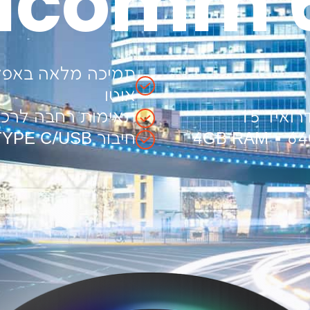
lcomm 
תמיכה מלאה באפל 
אוטו
איד 15
תאימות רחבה לרכב
חיבור TYPE C/USB