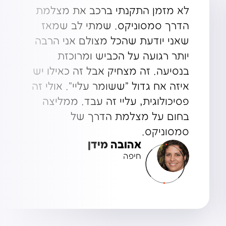
קניתי את ה- M7 מסמסוניקס אחרי
הרבה התלבטות. חפרתי את כל
האינטרנט בחיפושים ואני שמח
שמצאתי! מצלמה פצצה עם מלא
פונקציות במחיר מעולה! בקלות אני
נכנס דרך האפליקציה כשאני צריך.
אהבתי שיש לה גם הקלטה בחנייה,
ככה שאני יכול להיות רגוע גם כשאני
רחוק מהאוטו.
אבנר זוהר
גבעתיים