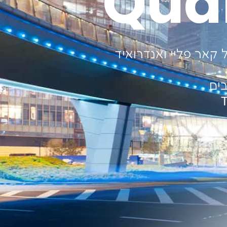
Qua
קאר פליי ואנדרואיד
ים