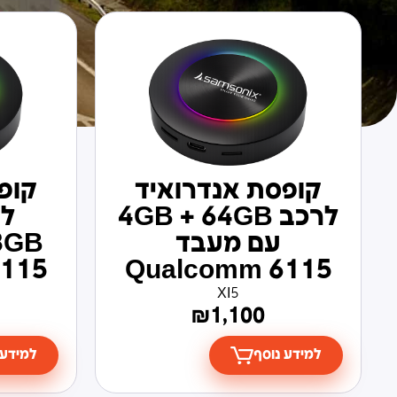
קופסת אנדרואיד
קופ
לרכב 4GB + 64GB
עם מעבד
115
Qualcomm 6115
XI5
₪
1,100
למידע נוסף
למידע 