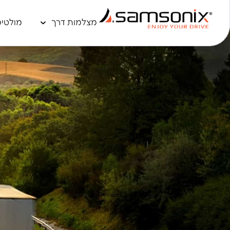
מצלמות דרך
מולטימ